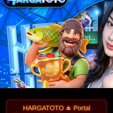
HARGATOTO ⏏️ Portal