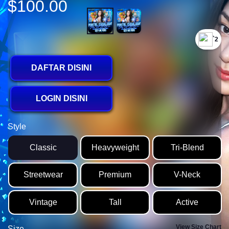
$100.00
`2
DAFTAR DISINI
LOGIN DISINI
Style
Classic
Heavyweight
Tri-Blend
Streetwear
Premium
V-Neck
Vintage
Tall
Active
View Size Chart
Size